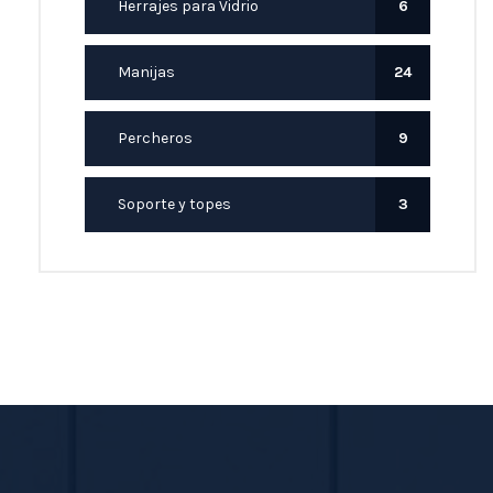
Herrajes para Vidrio
6
Manijas
24
Percheros
9
Soporte y topes
3