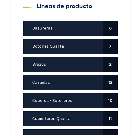
Lineas de producto
Basureras
6
Botones Qualita
7
Brazos
2
Cazuelas
12
Coperos - Botelleros
10
Cubierteros Qualita
11