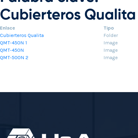
Cubierteros Qualita
Enlace
Tipo
Cubierteros Qualita
Folder
QMT-450N 1
Image
QMT-450N
Image
QMT-500N 2
Image