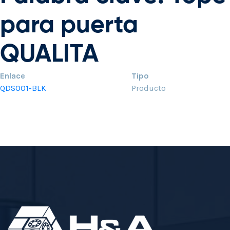
para puerta
QUALITA
Enlace
Tipo
QDS001-BLK
Producto