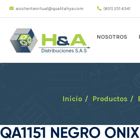
asistentevirtual@qualitahya.com
(601) 251 4341
NOSOTROS
Inicio
Productos
QA1151 NEGRO ONIX