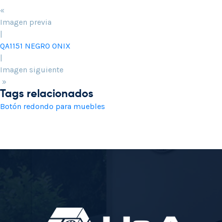
«
Imagen previa
|
QA1151 NEGRO ONIX
|
Imagen siguiente
»
Tags relacionados
Botón redondo para muebles