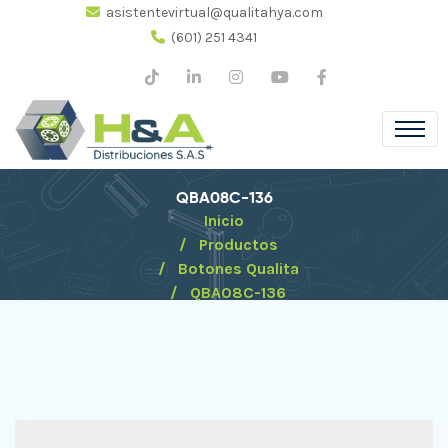
asistentevirtual@qualitahya.com
(601) 251 4341
QBA08C-136
Inicio
Productos
Botones Qualita
QBA08C-136