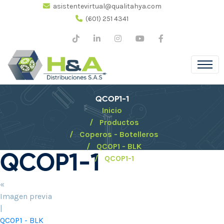
asistentevirtual@qualitahya.com
(601) 251 4341
QCOP1-1
Inicio
Productos
Coperos - Botelleros
QCOP1 - BLK
QCOP1-1
QCOP1-1
«
Imagen previa
|
QCOP1 - BLK