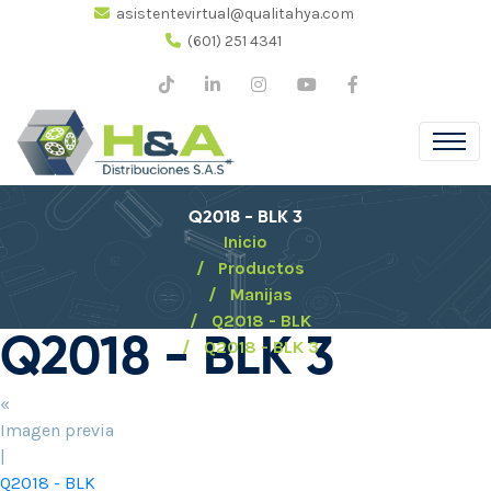
asistentevirtual@qualitahya.com
(601) 251 4341
Q2018 - BLK 3
Inicio
Productos
Manijas
Q2018 - BLK
Q2018 - BLK 3
Q2018 - BLK 3
«
Imagen previa
|
Q2018 - BLK