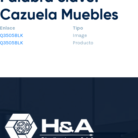
Cazuela Muebles
Enlace
Tipo
Q3505BLK
Image
Q3505BLK
Producto