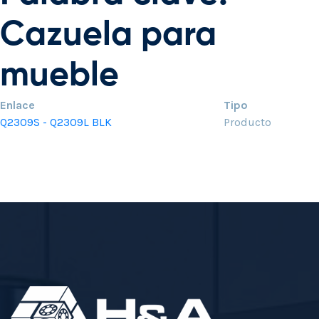
Cazuela para
mueble
Enlace
Tipo
Q2309S - Q2309L BLK
Producto