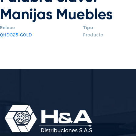
Manijas Muebles
Enlace
Tipo
QHD025-GOLD
Producto