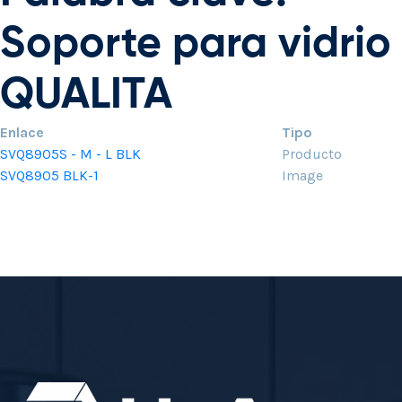
Soporte para vidrio
QUALITA
Enlace
Tipo
SVQ8905S - M - L BLK
Producto
SVQ8905 BLK-1
Image