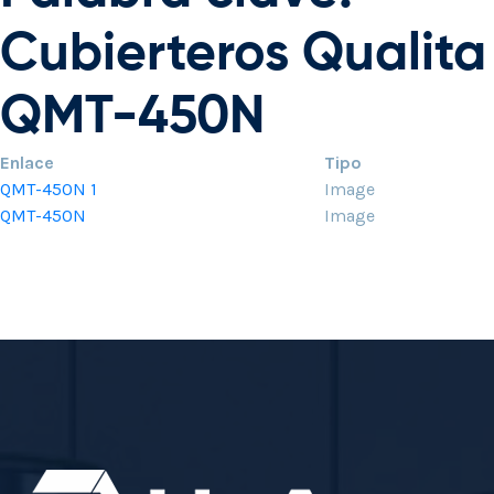
Cubierteros Qualita
QMT-450N
Enlace
Tipo
QMT-450N 1
Image
QMT-450N
Image