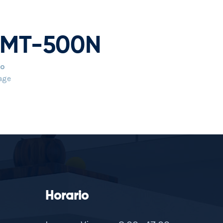
 QMT-500N
po
age
Horario