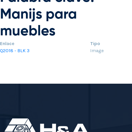
Manijs para
muebles
Enlace
Tipo
Q2018 - BLK 3
Image