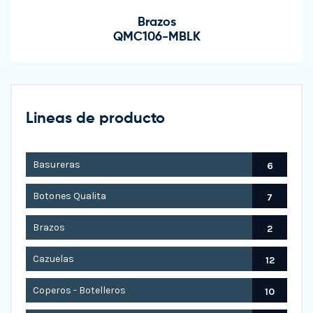
Brazos
QMC106-MBLK
Lineas de producto
Basureras
6
Botones Qualita
7
Brazos
2
Cazuelas
12
Coperos - Botelleros
10