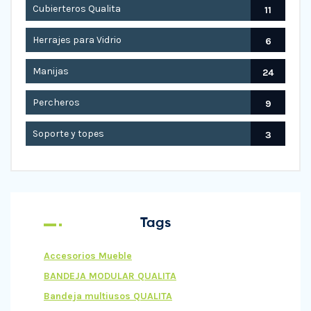
Cubierteros Qualita
11
Herrajes para Vidrio
6
Manijas
24
Percheros
9
Soporte y topes
3
Tags
Accesorios Mueble
BANDEJA MODULAR QUALITA
Bandeja multiusos QUALITA